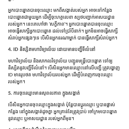
អ្នកបោះឆ្នោតបានចុះឈ្មោះ មកពីសង្កាត់របស់អ្នក អាចទៅកន្លែង
បោះឆ្នោតជាមួយអ្នក ដើម្បីចុះហត្ថលេខា ស្បថបញ្ជាក់អាសយដ្ឋាន
របស់អ្នក។ នេះគេហៅថា ‘សក្ខីភាព’។ អ្នកបោះឆ្នោតបានចុះឈ្មោះ
អាចធ្វើសាក្សីអ្នកបោះឆ្នោត ដល់ទៅប្រាំបីនាក់។ អ្នកមិនអាចធ្វើសាក្សី
សំរាប់អ្នកផ្សេងៗទេ បើសិនអ្នកនរណាម្នាក់ បានធ្វើសាក្សីសំរាប់អ្នក។
4. ID និស្សិតមហាវិទ្យាល័យ ដោយមានបញ្ជីទីលំនៅ
មហាវិទ្យាល័យ និងសាកលវិទ្យាល័យ បញ្ជូនមន្រ្ដីបោះឆ្នោត ទៅឲ្យ
និស្សិតនូវបញ្ជីទីលំនៅ។ បើសិនអ្នកមានឈ្មោះនៅលើបញ្ជី ត្រូវបង្ហាញ
ID មានរូបថត មហាវិទ្យាល័យរបស់អ្នក ដើម្បីបំពេញការចុះឈ្មោះ
របស់អ្នក។
5. ការចុះឈ្មោះមានសុពលភាព ក្នុងសង្កាត់
បើសិនអ្នកបានចុះឈ្មោះក្នុងសង្កាត់ ប៉ុន្ដែបានប្ដូរឈ្មោះ ឬបានផ្លាស់
កន្លែង នៅក្នុងសង្កាត់ដូចគ្នា អ្នកគ្រាន់តែត្រូវប្រាប់ ចៅក្រមបោះឆ្នោត
នូវឈ្មោះ ឬអាសយដ្ឋាន របស់អ្នកពីមុន។