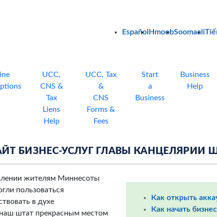
Español
Hmoob
Soomaali
Tiế
ine
UCC,
UCC, Tax
Start
Business
ptions
CNS &
&
a
Help
Tax
CNS
Business
Liens
Forms &
Help
Fees
ЙТ БИЗНЕС-УСЛУГ ГЛАВЫ КАНЦЕЛЯРИИ 
авлении жителям Миннесоты
огли пользоваться
Как открыть акка
твовать в духе
Как начать бизне
 наш штат прекрасным местом