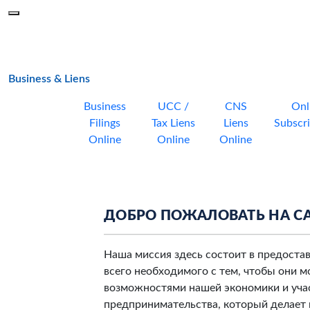
Skip to main content
Menu
Office of the Minnesota Secretary of State, Steve Simon
main page
Business & Liens
Business
UCC /
CNS
Onl
Filings
Tax Liens
Liens
Subscri
Online
Online
Online
ДОБРО ПОЖАЛОВАТЬ НА СА
Наша миссия здесь состоит в предост
всего необходимого с тем, чтобы они м
возможностями нашей экономики и учас
предпринимательства, который делает