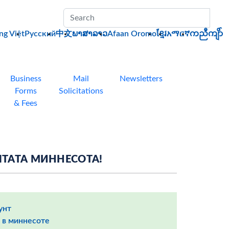
Sub
ng Việt
Pусский
中文
ພາສາລາວ
Afaan Oromo
ខ្មែរ
አማርኛ
ကညီကျိာ်
Business
Mail
Newsletters
Forms
Solicitations
& Fees
ШТАТА МИННЕСОТА!
унт
с в миннесоте